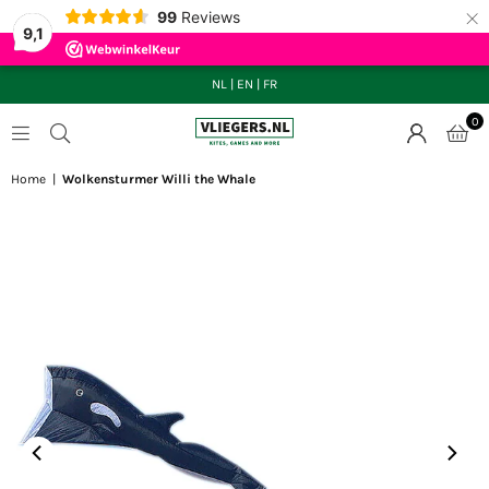
×
99
Reviews
9,1
NL
|
EN
|
FR
0
VLIEGERS.NL
Home
|
Wolkensturmer Willi the Whale