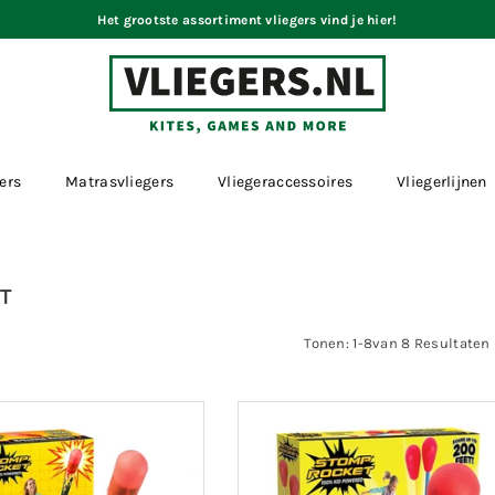
Het grootste assortiment vliegers vind je hier!
VLIEGERS.NL
ers
Matrasvliegers
Vliegeraccessoires
Vliegerlijnen
T
Tonen: 1-8van 8 Resultaten