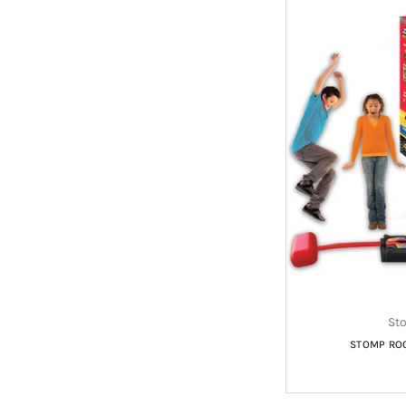
St
STOMP RO