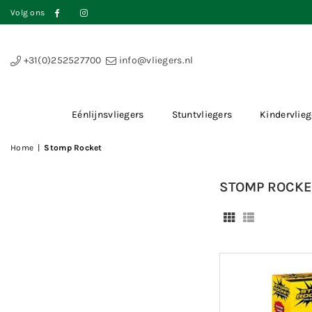
Volg ons
Facebook
Instagram
+31(0)252527700
info@vliegers.nl
Eénlijnsvliegers
Stuntvliegers
Kindervlieg
Home
|
Stomp Rocket
STOMP ROCKE