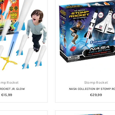
omp Rocket
Stomp Rocket
ROCKET JR. GLOW
NASA COLLECTION BY STOMP R
Normale
Normale
€15,99
€29,99
prijs
prijs