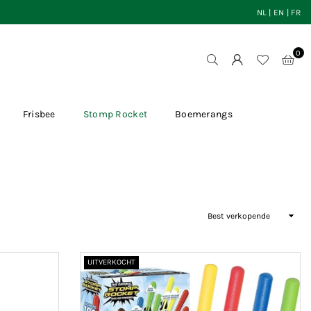
NL
|
EN
|
FR
0
Frisbee
Stomp Rocket
Boemerangs
Sorteer
op
UITVERKOCHT