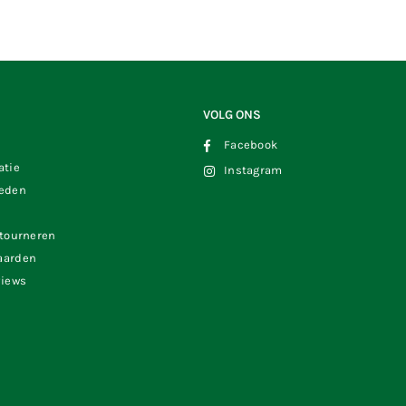
VOLG ONS
Facebook
atie
Instagram
heden
etourneren
aarden
views