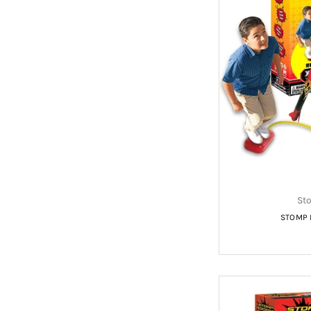
St
STOMP 