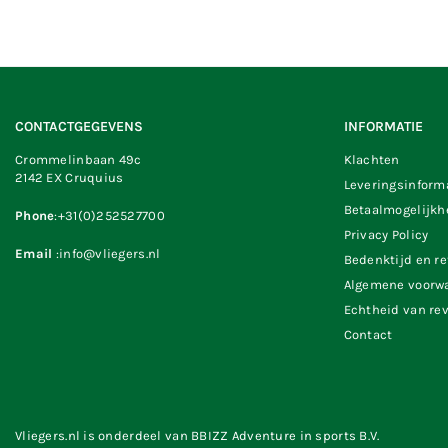
CONTACTGEGEVENS
INFORMATIE
Crommelinbaan 49c
Klachten
2142 EX Cruquius
Leveringsinform
Betaalmogelijk
Phone
:+31(0)252527700
Privacy Policy
Email
:info@vliegers.nl
Bedenktijd en r
Algemene voorw
Echtheid van re
Contact
Vliegers.nl is onderdeel van BBIZZ Adventure in sports B.V.