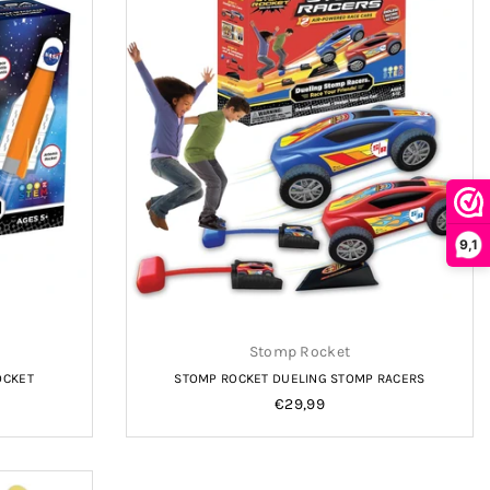
9,1
Stomp Rocket
OCKET
STOMP ROCKET DUELING STOMP RACERS
Normale
€29,99
prijs