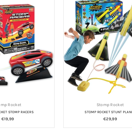
omp Rocket
Stomp Rocket
CKET STOMP RACERS
STOMP ROCKET STUNT PLAN
Normale
Normale
€19,99
€29,99
prijs
prijs