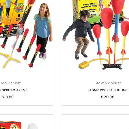
omp Rocket
Stomp Rocket
ROCKET X-TREME
STOMP ROCKET DUELING
Normale
Normale
€19,99
€20,99
prijs
prijs