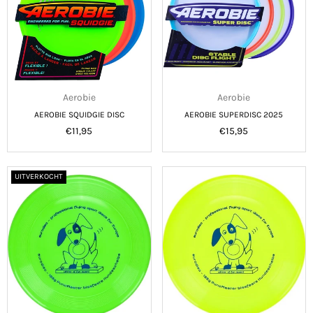
Aerobie
Aerobie
AEROBIE SQUIDGIE DISC
AEROBIE SUPERDISC 2025
Normale
Normale
€11,95
€15,95
prijs
prijs
UITVERKOCHT