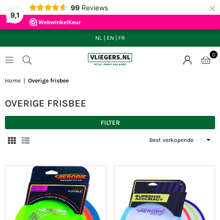
×
99
Reviews
9,1
NL
|
EN
|
FR
0
VLIEGERS.NL
Home
|
Overige frisbee
OVERIGE FRISBEE
FILTER
Sorteer
op