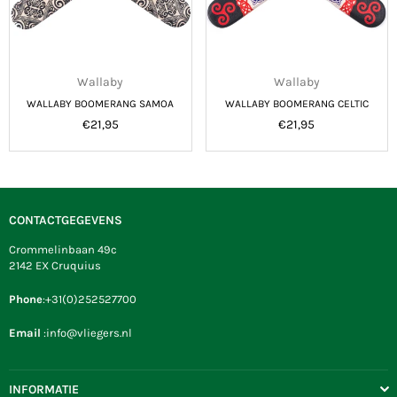
Wallaby
Wallaby
WALLABY BOOMERANG SAMOA
WALLABY BOOMERANG CELTIC
Normale
Normale
€21,95
€21,95
prijs
prijs
CONTACTGEGEVENS
Crommelinbaan 49c
2142 EX Cruquius
Phone
:+31(0)252527700
Email
:info@vliegers.nl
INFORMATIE