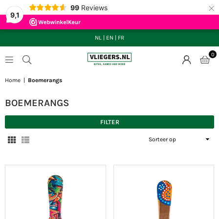
×
99
Reviews
9,1
NL
|
EN
|
FR
0
VLIEGERS.NL
Home
|
Boemerangs
BOEMERANGS
FILTER
Sorteer
op