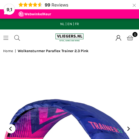
×
99
Reviews
9,1
NL
|
EN
|
FR
0
VLIEGERS.NL
Home
|
Wolkensturmer Paraflex Trainer 2.3 Pink