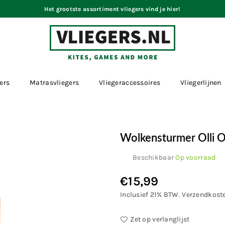
Het grootste assortiment vliegers vind je hier!
VLIEGERS.NL
ers
Matrasvliegers
Vliegeraccessoires
Vliegerlijnen
Wolkensturmer Olli 
Beschikbaar
Op voorraad
€15,99
Normale
prijs
Inclusief 21% BTW.
Verzendkost
Zet op verlanglijst