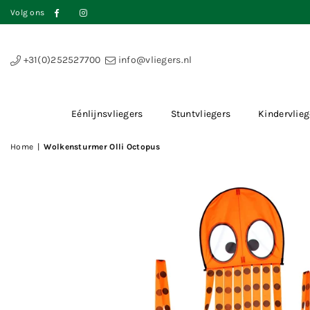
Volg ons
Facebook
Instagram
+31(0)252527700
info@vliegers.nl
Eénlijnsvliegers
Stuntvliegers
Kindervlieg
Home
|
Wolkensturmer Olli Octopus