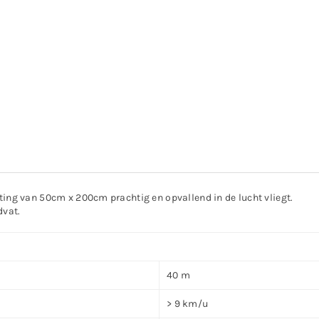
eting van 50cm x 200cm prachtig en opvallend in de lucht vliegt.
dvat.
40 m
> 9 km/u