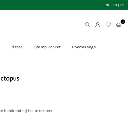
NL
|
EN
|
FR
0
Frisbee
Stomp Rocket
Boemerangs
Octopus
en
berekend bij het afrekenen.