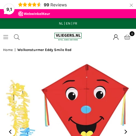
×
99
Reviews
9,1
NL
|
EN
|
FR
0
VLIEGERS.NL
Home
|
Wolkensturmer Eddy Smile Red