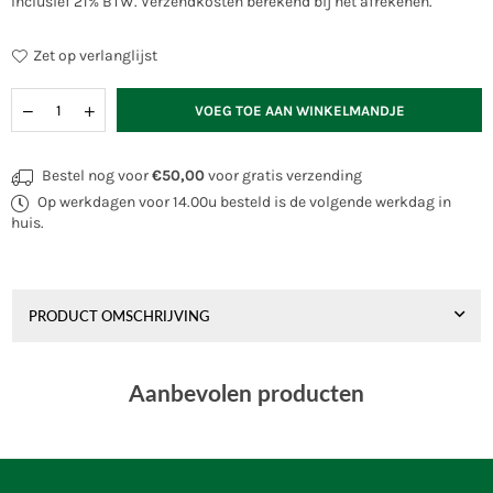
Inclusief 21% BTW.
Verzendkosten
berekend bij het afrekenen.
prijs
Zet op verlanglijst
Hoeveelheid
VOEG TOE AAN WINKELMANDJE
Bestel nog voor
€50,00
voor gratis verzending
Op werkdagen voor 14.00u besteld is de volgende werkdag in
huis.
PRODUCT OMSCHRIJVING
Aanbevolen producten