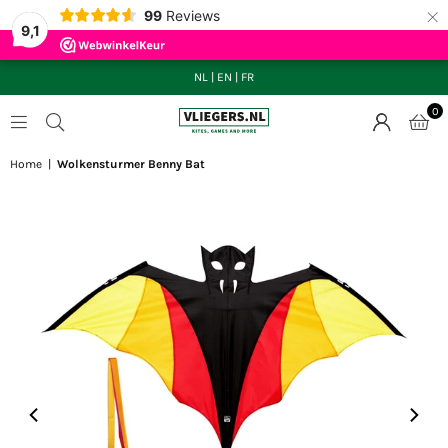
×
99
Reviews
9,1
NL
|
EN
|
FR
0
VLIEGERS.NL
Home
|
Wolkensturmer Benny Bat