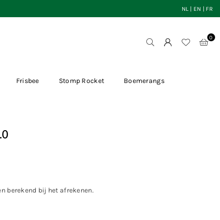
NL
|
EN
|
FR
0
Frisbee
Stomp Rocket
Boemerangs
.0
en
berekend bij het afrekenen.