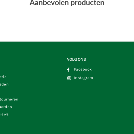
Aanbevolen producten
VOLG ONS
Facebook
atie
Instagram
heden
etourneren
aarden
views