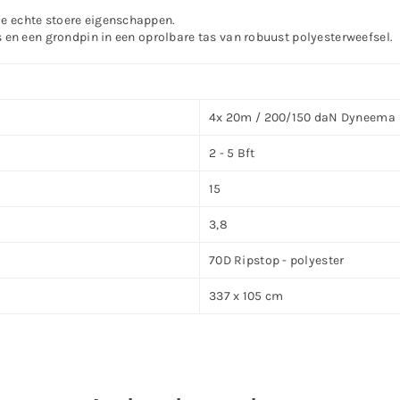
ie echte stoere eigenschappen.
ps en een grondpin in een oprolbare tas van robuust polyesterweefsel.
4x 20m / 200/150 daN Dyneema
2 - 5 Bft
15
3,8
70D Ripstop - polyester
337 x 105 cm