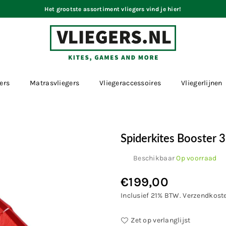
Het grootste assortiment vliegers vind je hier!
VLIEGERS.NL
ers
Matrasvliegers
Vliegeraccessoires
Vliegerlijnen
Spiderkites Booster 3
Beschikbaar
Op voorraad
€199,00
Normale
prijs
Inclusief 21% BTW.
Verzendkost
Zet op verlanglijst