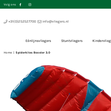
Volg ons
Facebook
Instagram
+31(0)252527700
info@vliegers.nl
Eénlijnsvliegers
Stuntvliegers
Kindervlieg
Home
|
Spiderkites Booster 3.0