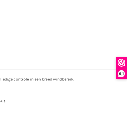
9,1
lledige controle in een breed windbereik.
aus.