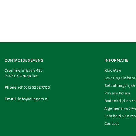
CONTACTGEGEVENS
INFORMATIE
Crommelinbaan 49c
Klachten
2142 EX Cruquius
Leveringsinform
Betaalmogelijk
Phone
:+31(0)252527700
Privacy Policy
Email
:info@vliegers.nl
Bedenktijd en r
Algemene voorw
Echtheid van re
Contact