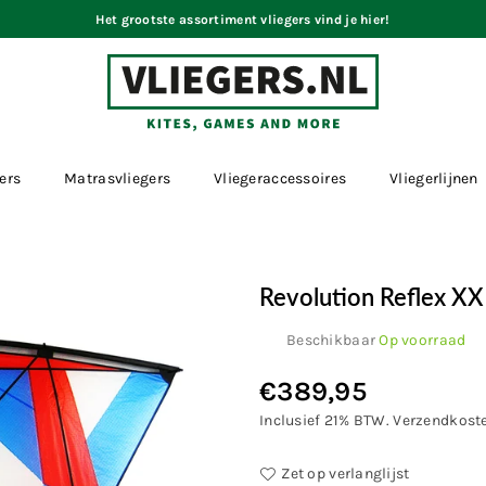
Het grootste assortiment vliegers vind je hier!
VLIEGERS.NL
ers
Matrasvliegers
Vliegeraccessoires
Vliegerlijnen
Revolution Reflex XX
Beschikbaar
Op voorraad
€389,95
Normale
prijs
Inclusief 21% BTW.
Verzendkost
Zet op verlanglijst