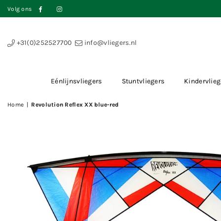
Volg ons
Facebook
Instagram
+31(0)252527700
info@vliegers.nl
Eénlijnsvliegers
Stuntvliegers
Kindervlieg
Home
|
Revolution Reflex XX blue-red