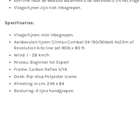
Een link naar de website waarmee u de leervideo's (in het Enge
Vliegerlijnen zijn niet inbegrepen.
Specificaties:
Vliegerlijnen: niet inbegrepen.
Aanbevolen lijnen: Climax Combat SK 190/90daN 4x25m of
Revolution kite line set 90lb x 80 ft.
Wind:
1 - 28 km
/h
Niveau:
Beginner tot Expert
Frame:
Carbon Reflex 5/16
Doek:
Rip-stop Polyester Icarex
Afmeting in cm:
249 x 84
Besturing:
4 lijns handgrepen.