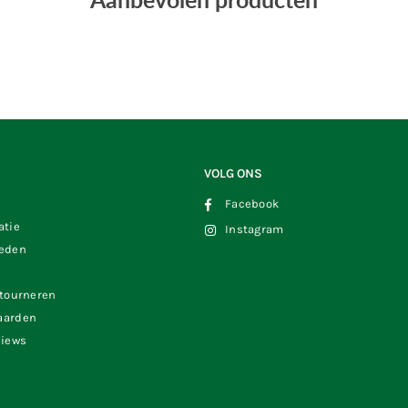
VOLG ONS
Facebook
atie
Instagram
heden
etourneren
aarden
views