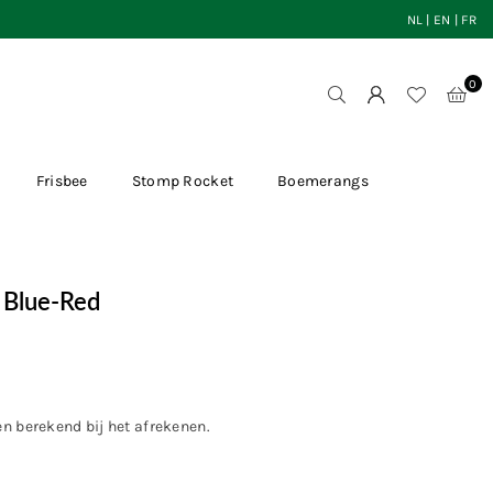
NL
|
EN
|
FR
0
Frisbee
Stomp Rocket
Boemerangs
 Blue-Red
en
berekend bij het afrekenen.