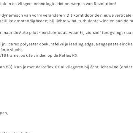
ak in de vlieger-technologie. Het ontwerp is van Revolution!
 dynamisch van vorm veranderen. Dit komt door de nieuwe verticale sto
oeilijke omstandigheden; bij lichte wind, turbulente wind en aan de r
len naar de Auto pilot -herstelmodus, waar hij zichzelf terugvliegt na
ijn: Icarex polyester doek, rafelvrije leading edge, aangepaste eind
ënte vlucht.
5/16 frame, ook te vinden op de Reflex RX.
n 93), kan je met de Reflex XX al vliegeren bij ècht licht wind (ond
pen,