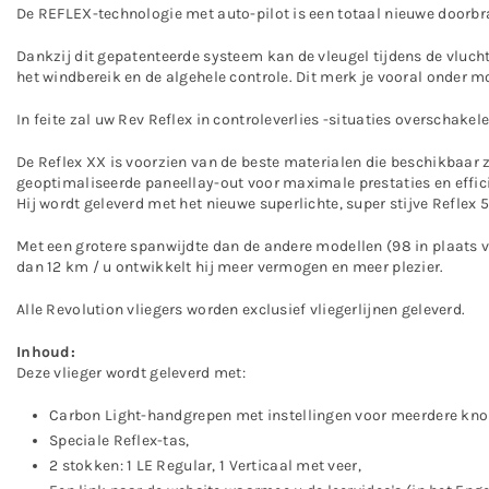
De REFLEX-technologie met auto-pilot is een totaal nieuwe doorbra
Dankzij dit gepatenteerde systeem kan de vleugel tijdens de vlucht
het windbereik en de algehele controle. Dit merk je vooral onder m
In feite zal uw Rev Reflex in controleverlies -situaties overschake
De Reflex XX is voorzien van de beste materialen die beschikbaar z
geoptimaliseerde paneellay-out voor maximale prestaties en effici
Hij wordt geleverd met het nieuwe superlichte, super stijve Reflex 
Met een grotere spanwijdte dan de andere modellen (98 in plaats va
dan 12 km / u ontwikkelt hij meer vermogen en meer plezier.
Alle Revolution vliegers worden exclusief vliegerlijnen geleverd.
Inhoud:
Deze vlieger wordt geleverd met:
Carbon Light-handgrepen met instellingen voor meerdere kno
Speciale Reflex-tas,
2 stokken: 1 LE Regular, 1 Verticaal met veer,