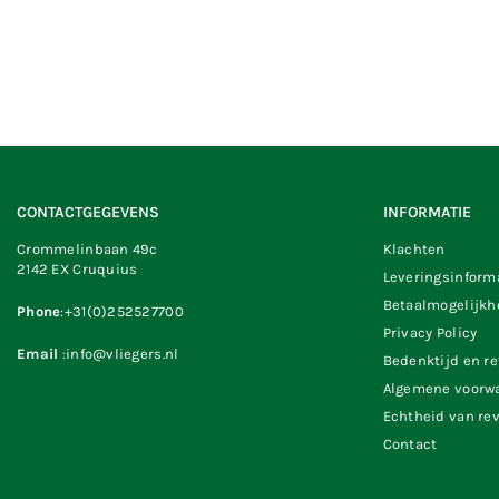
CONTACTGEGEVENS
INFORMATIE
Crommelinbaan 49c
Klachten
2142 EX Cruquius
Leveringsinform
Betaalmogelijk
Phone
:+31(0)252527700
Privacy Policy
Email
:info@vliegers.nl
Bedenktijd en r
Algemene voorw
Echtheid van re
Contact