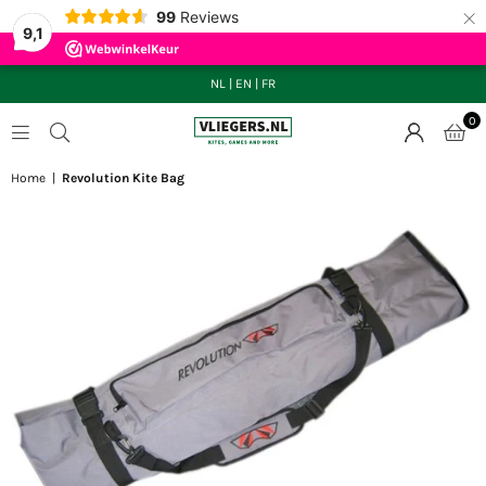
×
99
Reviews
9,1
NL
|
EN
|
FR
0
VLIEGERS.NL
Home
|
Revolution Kite Bag