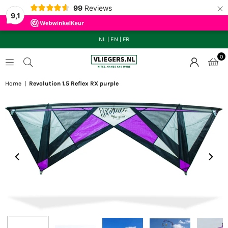
×
99
Reviews
9,1
NL
|
EN
|
FR
0
VLIEGERS.NL
Home
|
Revolution 1.5 Reflex RX purple