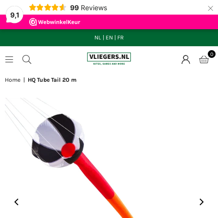
×
99
Reviews
9,1
NL
|
EN
|
FR
0
VLIEGERS.NL
Home
|
HQ Tube Tail 20 m