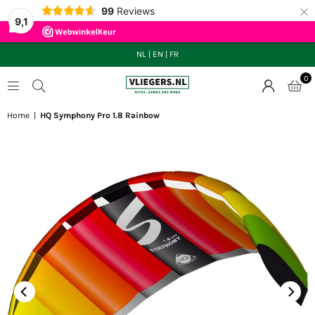
×
99
Reviews
9,1
NL
|
EN
|
FR
0
VLIEGERS.NL
Home
|
HQ Symphony Pro 1.8 Rainbow