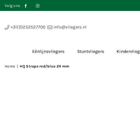
Volg ons
Facebook
Instagram
+31(0)252527700
info@vliegers.nl
Eénlijnsvliegers
Stuntvliegers
Kindervlieg
Home
|
HQ Straps red/blue 24 mm