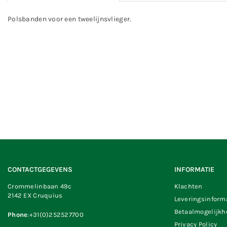
Polsbanden voor een tweelijnsvlieger.
CONTACTGEGEVENS
INFORMATIE
Crommelinbaan 49c
Klachten
2142 EX Cruquius
Leveringsinform
Betaalmogelijk
Phone
:+31(0)252527700
Privacy Policy