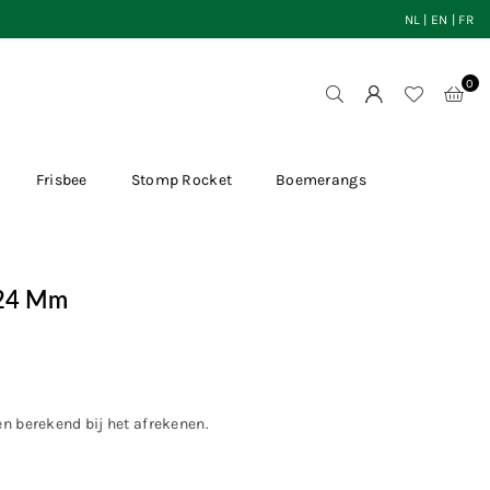
NL
|
EN
|
FR
0
Frisbee
Stomp Rocket
Boemerangs
 24 Mm
en
berekend bij het afrekenen.