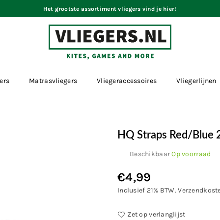
Het grootste assortiment vliegers vind je hier!
VLIEGERS.NL
ers
Matrasvliegers
Vliegeraccessoires
Vliegerlijnen
HQ Straps Red/blue
Beschikbaar
Op voorraad
€4,99
Normale
prijs
Inclusief 21% BTW.
Verzendkost
Zet op verlanglijst