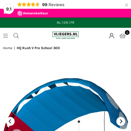
×
99
Reviews
9,1
NL
|
EN
|
FR
0
VLIEGERS.NL
Home
|
HQ Rush V Pro School 300