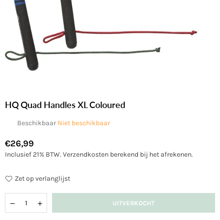
HQ Quad Handles XL Coloured
Beschikbaar
Niet beschikbaar
€26,99
Normale
Inclusief 21% BTW.
Verzendkosten
berekend bij het afrekenen.
prijs
Zet op verlanglijst
Hoeveelheid
UITVERKOCHT