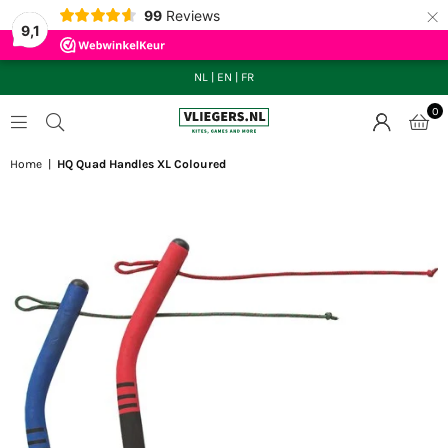
×
99
Reviews
9,1
NL
|
EN
|
FR
0
VLIEGERS.NL
Home
|
HQ Quad Handles XL Coloured