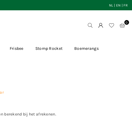
NL
|
EN
|
FR
0
Frisbee
Stomp Rocket
Boemerangs
ar
en
berekend bij het afrekenen.