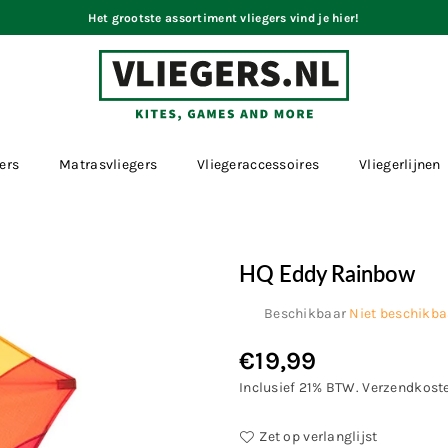
Het grootste assortiment vliegers vind je hier!
VLIEGERS.NL
ers
Matrasvliegers
Vliegeraccessoires
Vliegerlijnen
HQ Eddy Rainbow
Beschikbaar
Niet beschikba
€19,99
Normale
prijs
Inclusief 21% BTW.
Verzendkost
Zet op verlanglijst