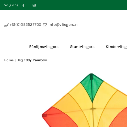
Volg ons
Facebook
Instagram
+31(0)252527700
info@vliegers.nl
Eénlijnsvliegers
Stuntvliegers
Kindervlieg
Home
|
HQ Eddy Rainbow