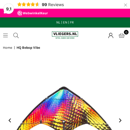
×
99
Reviews
9,1
NL
|
EN
|
FR
0
VLIEGERS.NL
Home
|
HQ Bebop Vibe