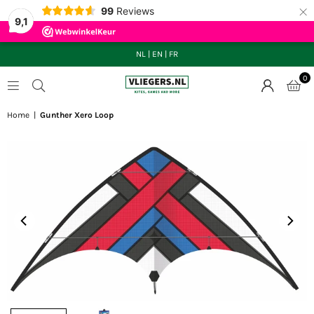
×
99
Reviews
9,1
NL
|
EN
|
FR
0
VLIEGERS.NL
Home
|
Gunther Xero Loop