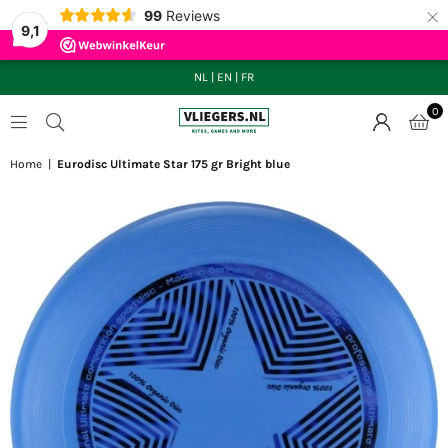
×
99
Reviews
9,1
NL
|
EN
|
FR
0
VLIEGERS.NL
Home
|
Eurodisc Ultimate Star 175 gr Bright blue