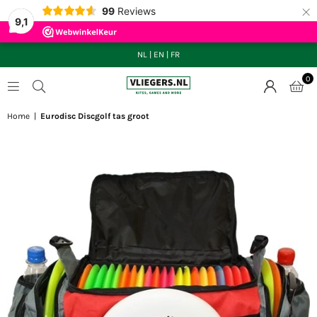
×
99
Reviews
9,1
NL
|
EN
|
FR
0
VLIEGERS.NL
Home
|
Eurodisc Discgolf tas groot