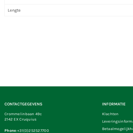
Lengte
CONTACTGEGEVENS
INFORMATIE
Crommelinbaan 49c
Klachten
2142 EX Cruquius
Leveringsinform
Betaalmogelijk
Phone
:+31(0)252527700