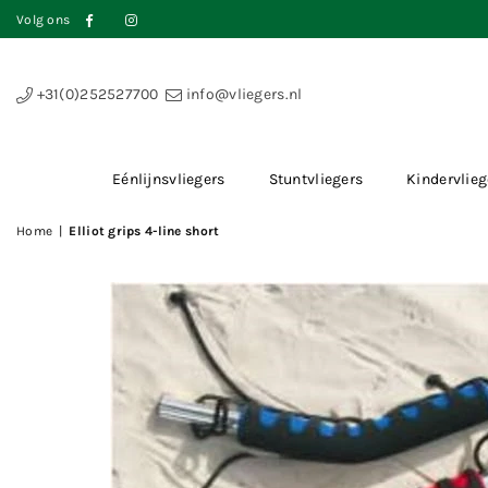
Volg ons
Facebook
Instagram
+31(0)252527700
info@vliegers.nl
Eénlijnsvliegers
Stuntvliegers
Kindervlieg
Home
|
Elliot grips 4-line short