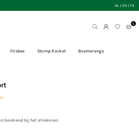
NL
|
EN
|
FR
0
Frisbee
Stomp Rocket
Boemerangs
ort
ar
en
berekend bij het afrekenen.