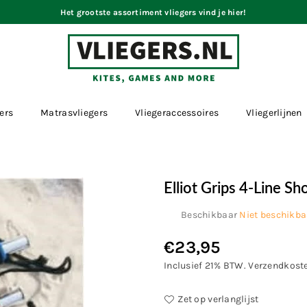
Het grootste assortiment vliegers vind je hier!
VLIEGERS.NL
ers
Matrasvliegers
Vliegeraccessoires
Vliegerlijnen
Elliot Grips 4-Line Sh
Beschikbaar
Niet beschikba
€23,95
Normale
prijs
Inclusief 21% BTW.
Verzendkost
Zet op verlanglijst