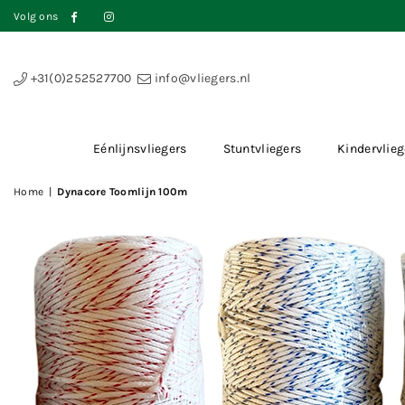
Volg ons
Facebook
Instagram
+31(0)252527700
info@vliegers.nl
Eénlijnsvliegers
Stuntvliegers
Kindervlieg
Home
|
Dynacore Toomlijn 100m