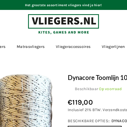
Het grootste assortiment vliegers vind je hier!
VLIEGERS.NL
ers
Matrasvliegers
Vliegeraccessoires
Vliegerlijnen
Dynacore Toomlijn 1
Beschikbaar
Op voorraad
€119,00
Normale
prijs
Inclusief 21% BTW.
Verzendkost
BESCHIKBARE OPTIES::
DYNACO