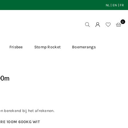
NL
|
EN
|
FR
0
Frisbee
Stomp Rocket
Boemerangs
00m
en
berekend bij het afrekenen.
RE 100M 600KG WIT