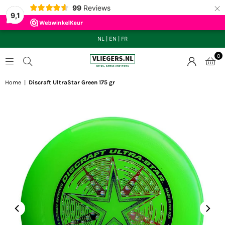
×
99
Reviews
9,1
NL
|
EN
|
FR
0
VLIEGERS.NL
Home
|
Discraft UltraStar Green 175 gr