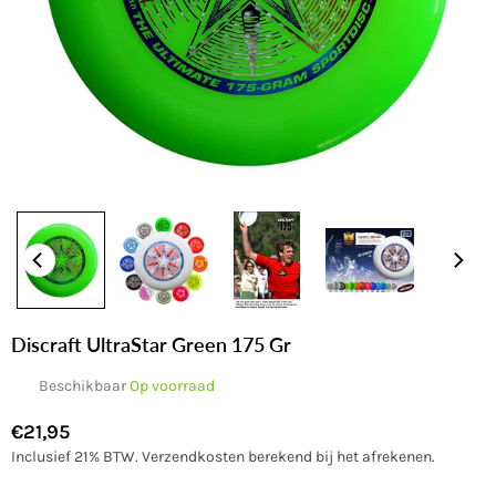
Discraft UltraStar Green 175 Gr
Beschikbaar
Op voorraad
€21,95
Normale
Inclusief 21% BTW.
Verzendkosten
berekend bij het afrekenen.
prijs