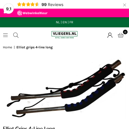
×
99
Reviews
9,1
NL
|
EN
|
FR
0
VLIEGERS.NL
Home
|
Elliot grips 4-line long
Elliot Grips 4-Line Long