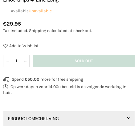
Available
Unavailable
€29,95
Regular
Tax included.
Shipping
calculated at checkout.
price
Add to Wishlist
Quantity
Decrease
Increase
SOLD OUT
quantity
quantity
for
for
Elliot
Elliot
Spend
€50,00
more for free shipping
grips
grips
Op werkdagen voor 14.00u besteld is de volgende werkdag in
4-
4-
line
line
huis.
long
long
PRODUCT OMSCHRIJVING