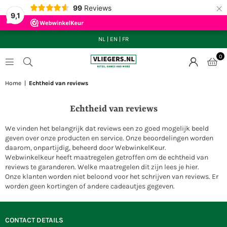
×
99
Reviews
9,1
NL
|
EN
|
FR
0
VLIEGERS.NL
Home
|
Echtheid van reviews
Echtheid van reviews
We vinden het belangrijk dat reviews een zo goed mogelijk beeld
geven over onze producten en service. Onze beoordelingen worden
daarom, onpartijdig, beheerd door
WebwinkelKeur.
Webwinkelkeur heeft maatregelen getroffen om de echtheid van
reviews te garanderen. Welke maatregelen dit zijn lees je
hier.
Onze klanten worden niet beloond voor het schrijven van reviews. Er
worden geen kortingen of andere cadeautjes gegeven.
CONTACT DETAILS