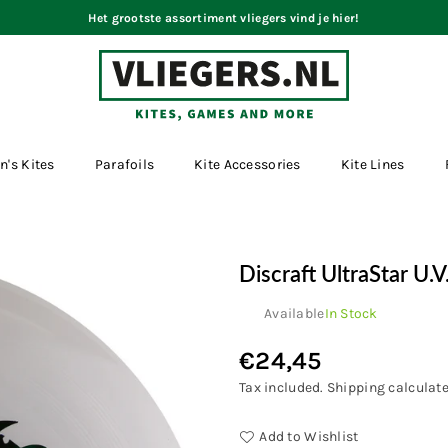
Het grootste assortiment vliegers vind je hier!
VLIEGERS.NL
n's Kites
Parafoils
Kite Accessories
Kite Lines
Discraft UltraStar U.V
Available
In Stock
€24,45
Regular
price
Tax included.
Shipping
calculate
Add to Wishlist