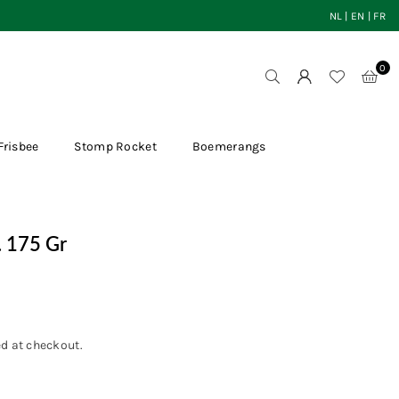
NL
|
EN
|
FR
0
Frisbee
Stomp Rocket
Boemerangs
. 175 Gr
d at checkout.