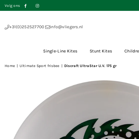
Volg ons
Facebook
Instagram
+31(0)252527700
info@vliegers.nl
Single-Line Kites
Stunt Kites
Childre
Home
|
Ultimate Sport frisbee
|
Discraft UltraStar U.V. 175 gr