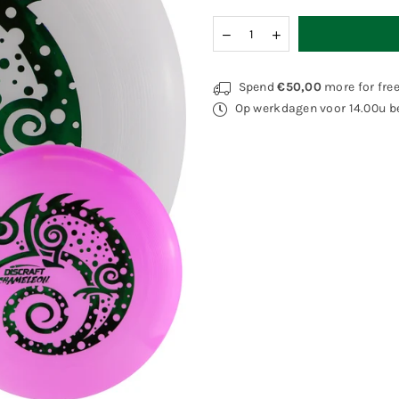
Quantity
Decrease
Increase
quantity
quantity
for
for
Discraft
Discraft
Spend
€50,00
more for fre
UltraStar
UltraStar
Op werkdagen voor 14.00u be
U.V.
U.V.
175
175
gr
gr