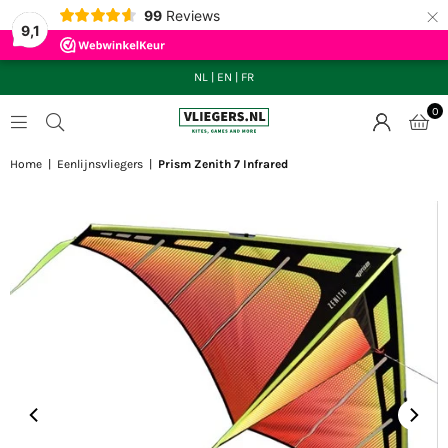
×
99
Reviews
9,1
NL
|
EN
|
FR
0
VLIEGERS.NL
Home
|
Eenlijnsvliegers
|
Prism Zenith 7 Infrared