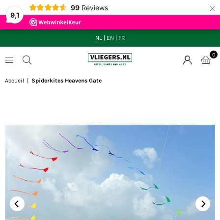
×
99
Reviews
9,1
NL
|
EN
|
FR
0
VLIEGERS.NL
Accueil
|
Spiderkites Heavens Gate