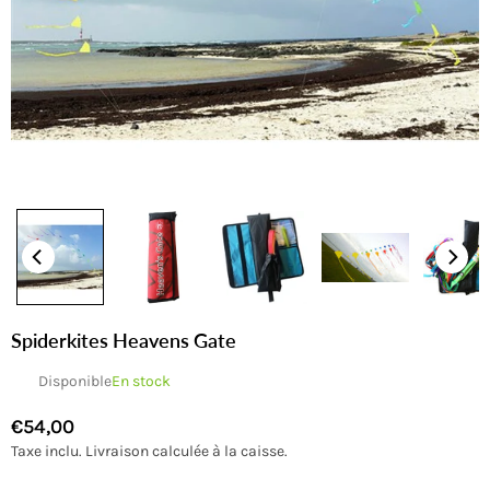
Spiderkites Heavens Gate
Disponible
En stock
€54,00
Prix
Taxe inclu.
Livraison
calculée à la caisse.
régulier