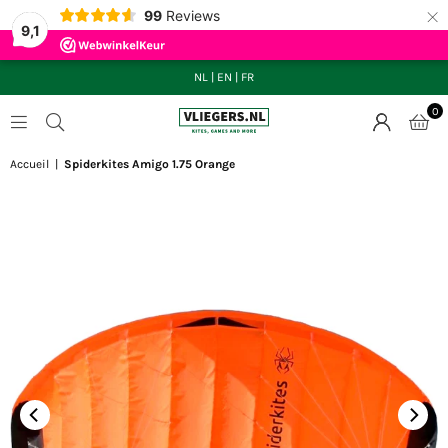
×
99
Reviews
9,1
NL
|
EN
|
FR
0
VLIEGERS.NL
Accueil
|
Spiderkites Amigo 1.75 Orange