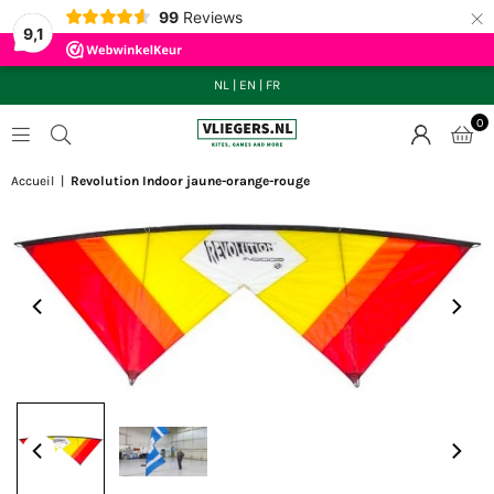
×
99
Reviews
9,1
NL
|
EN
|
FR
0
VLIEGERS.NL
Accueil
|
Revolution Indoor jaune-orange-rouge