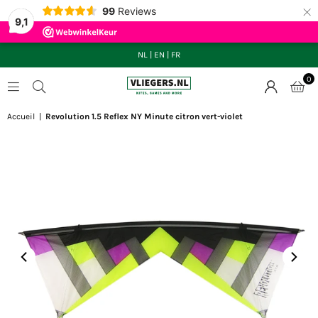
×
99
Reviews
9,1
NL
|
EN
|
FR
0
VLIEGERS.NL
Accueil
|
Revolution 1.5 Reflex NY Minute citron vert-violet