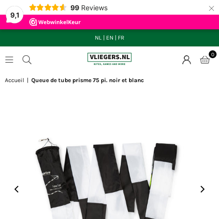
×
99
Reviews
9,1
NL
|
EN
|
FR
0
VLIEGERS.NL
Accueil
|
Queue de tube prisme 75 pi. noir et blanc