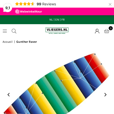
×
99
Reviews
9,1
NL
|
EN
|
FR
0
VLIEGERS.NL
Accueil
|
Gunther Raver