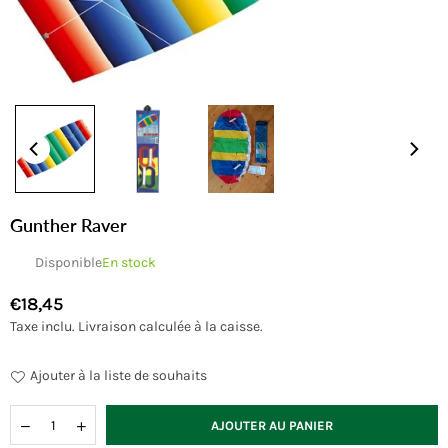
Gunther Raver
Disponible
En stock
€18,45
Prix
Taxe inclu.
Livraison
calculée à la caisse.
régulier
Ajouter à la liste de souhaits
Quantité
AJOUTER AU PANIER