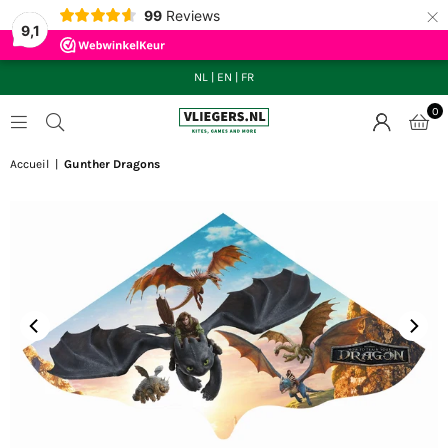
×
99
Reviews
9,1
NL
|
EN
|
FR
0
VLIEGERS.NL
Accueil
|
Gunther Dragons