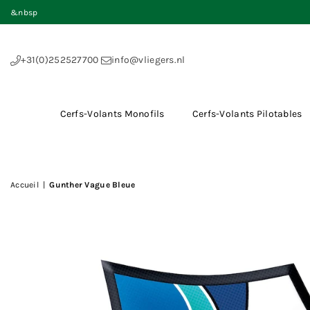
&nbsp
+31(0)252527700
info@vliegers.nl
Cerfs-Volants Monofils
Cerfs-Volants Pilotables
Accueil
|
Gunther Vague Bleue