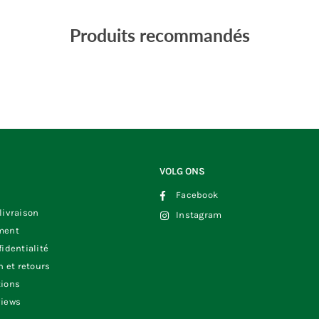
Produits recommandés
VOLG ONS
Facebook
livraison
Instagram
ment
fidentialité
n et retours
tions
views