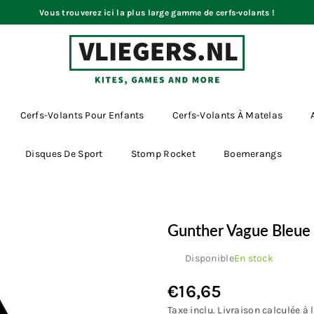
Vous trouverez ici la plus large gamme de cerfs-volants !
VLIEGERS.NL
Cerfs-Volants Pour Enfants
Cerfs-Volants À Matelas
Disques De Sport
Stomp Rocket
Boemerangs
Gunther Vague Bleue
Disponible
En stock
€16,65
Prix
régulier
Taxe inclu.
Livraison
calculée à l