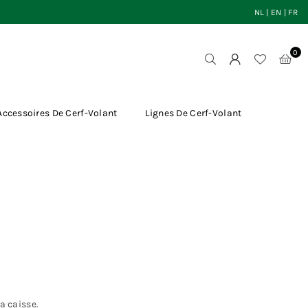
NL
|
EN
|
FR
0
Accessoires De Cerf-Volant
Lignes De Cerf-Volant
a caisse.