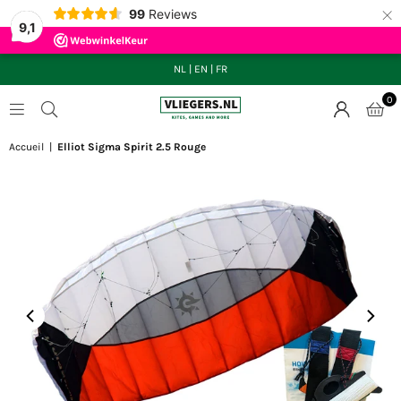
×
99
Reviews
9,1
NL
|
EN
|
FR
0
VLIEGERS.NL
Accueil
|
Elliot Sigma Spirit 2.5 Rouge