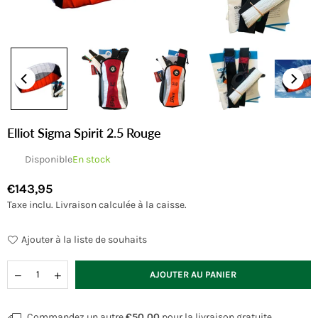
Elliot Sigma Spirit 2.5 Rouge
Disponible
En stock
€143,95
Prix
Taxe inclu.
Livraison
calculée à la caisse.
régulier
Ajouter à la liste de souhaits
Quantité
AJOUTER AU PANIER
Commandez un autre
€50,00
pour la livraison gratuite