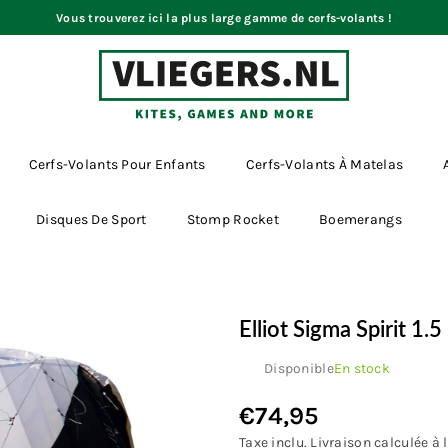
Vous trouverez ici la plus large gamme de cerfs-volants !
VLIEGERS.NL
Cerfs-Volants Pour Enfants
Cerfs-Volants À Matelas
Disques De Sport
Stomp Rocket
Boemerangs
Elliot Sigma Spirit 1.
Disponible
En stock
€74,95
Prix
régulier
Taxe inclu.
Livraison
calculée à l