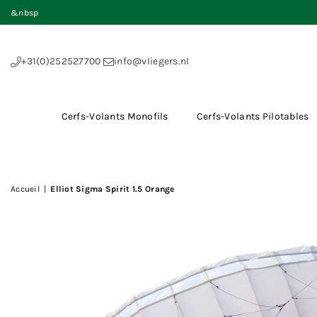
&nbsp
+31(0)252527700
info@vliegers.nl
Cerfs-Volants Monofils
Cerfs-Volants Pilotables
Accueil
|
Elliot Sigma Spirit 1.5 Orange