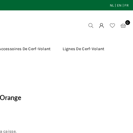
NL
|
EN
|
FR
0
Accessoires De Cerf-Volant
Lignes De Cerf-Volant
5 Orange
a caisse.