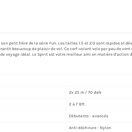
on petit frère de la série Fun. Les tailles 1.5 et 2.0 sont rapides et d
antit beaucoup de plaisir de vol. Ce cerf-volant vole par peu de vent 
de voyage idéal. Le Spirit est votre meilleur ami en matière d'action 
2x 25 m / 70 daN
2 à 7 Bft.
Débutants - avancés
Anti-déchirure - Nylon