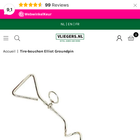
×
99
Reviews
9,1
NL
|
EN
|
FR
0
VLIEGERS.NL
Accueil
|
Tire-bouchon Elliot Groundpin