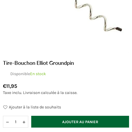
Tire-Bouchon Elliot Groundpin
Disponible
En stock
€11,95
Prix
Taxe inclu.
Livraison
calculée à la caisse.
régulier
Ajouter à la liste de souhaits
Quantité
AJOUTER AU PANIER