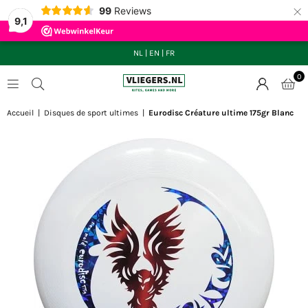
×
99
Reviews
9,1
NL
|
EN
|
FR
0
VLIEGERS.NL
Accueil
|
Disques de sport ultimes
|
Eurodisc Créature ultime 175gr Blanc