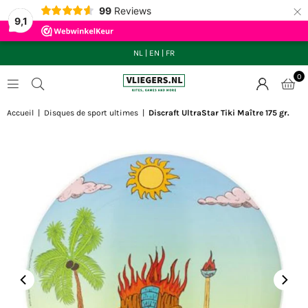
×
99
Reviews
9,1
NL
|
EN
|
FR
0
VLIEGERS.NL
Accueil
|
Disques de sport ultimes
|
Discraft UltraStar Tiki Maître 175 gr.