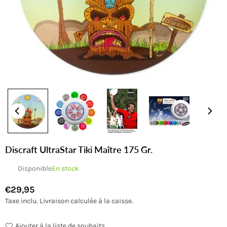
Discraft UltraStar Tiki Maître 175 Gr.
Disponible
En stock
€29,95
Prix
Taxe inclu.
Livraison
calculée à la caisse.
régulier
Ajouter à la liste de souhaits