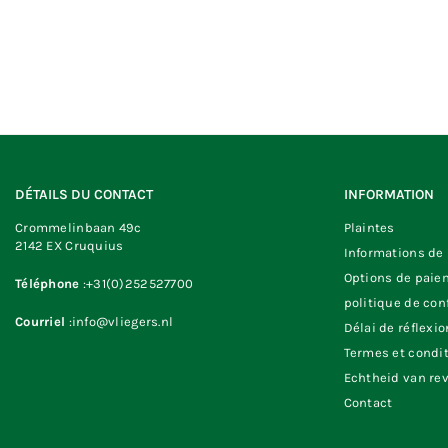
DÉTAILS DU CONTACT
INFORMATION
Crommelinbaan 49c
Plaintes
2142 EX Cruquius
Informations de 
Options de paie
Téléphone
:+31(0)252527700
politique de con
Courriel
:info@vliegers.nl
Délai de réflexio
Termes et condi
Echtheid van re
Contact