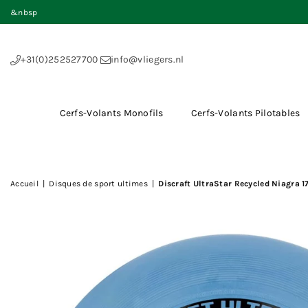
&nbsp
+31(0)252527700
info@vliegers.nl
Cerfs-Volants Monofils
Cerfs-Volants Pilotables
Accueil
|
Disques de sport ultimes
|
Discraft UltraStar Recycled Niagra 1