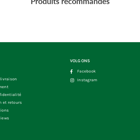
Produits recommandés
VOLG ONS
Facebook
livraison
Instagram
ment
fidentialité
n et retours
tions
views