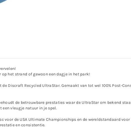
vervelen!
or op het strand of gewoon een dagje in het park!
 de Discraft Recycled UltraStar. Gemaakt van tot wel 100% Post-Consu
 behoudt de betrouwbare prestaties waar de UltraStar om bekend staat.
 een vleugje natuur in je spel.
e disc voor de USA Ultimate Championships en de wereldstandaard voor
restatie en consistentie.