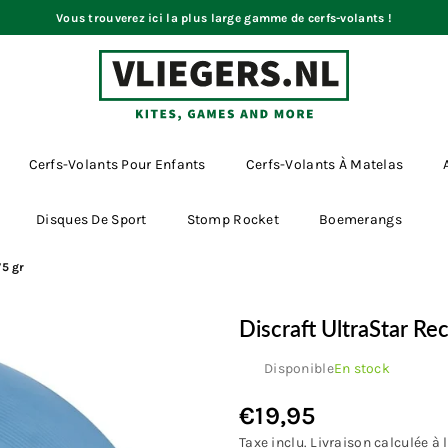
Vous trouverez ici la plus large gamme de cerfs-volants !
VLIEGERS.NL
Cerfs-Volants Pour Enfants
Cerfs-Volants À Matelas
Disques De Sport
Stomp Rocket
Boemerangs
75 gr
Discraft UltraStar Re
Disponible
En stock
€19,95
Prix
régulier
Taxe inclu.
Livraison
calculée à l