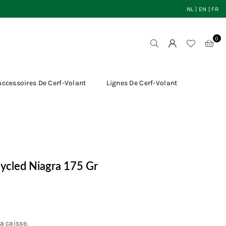
NL
|
EN
|
FR
0
Accessoires De Cerf-Volant
Lignes De Cerf-Volant
cycled Niagra 175 Gr
a caisse.