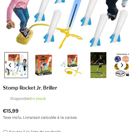
Stomp Rocket Jr. Briller
Disponible
En stock
€15,99
Prix
Taxe inclu.
Livraison
calculée à la caisse.
régulier
Ajouter à la liste de souhaits