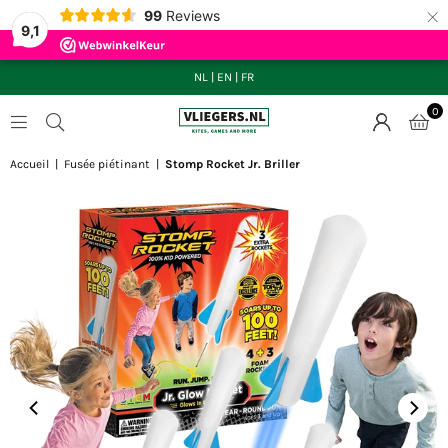
×
99
Reviews
9,1
NL
|
EN
|
FR
0
VLIEGERS.NL
Accueil
|
Fusée piétinant
|
Stomp Rocket Jr. Briller