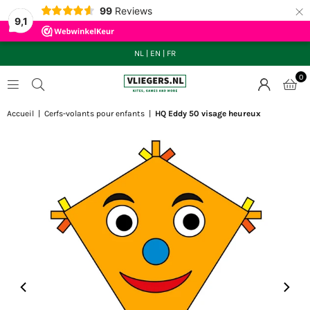
×
99
Reviews
9,1
NL
|
EN
|
FR
0
VLIEGERS.NL
Accueil
|
Cerfs-volants pour enfants
|
HQ Eddy 50 visage heureux